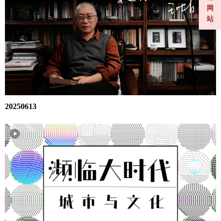
网
站
20250613