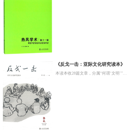
《反戈一击：亚际文化研究读本》
本读本收28篇文章，分属“何谓‘文明’”、“何谓‘亚洲’”、“‘文化’的力量”、“民族主义与现代性”...