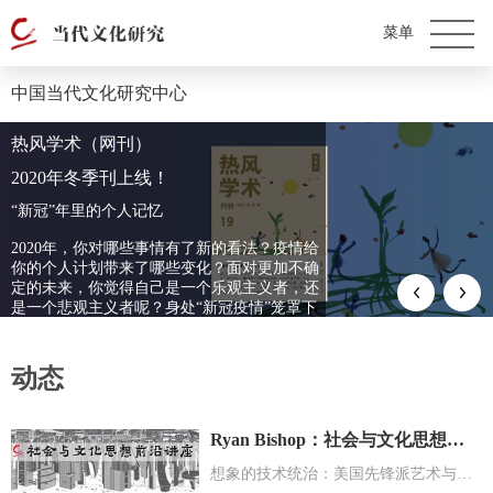
中国当代文化研究中心
公开课
热风学术（网刊）
日常生活中的文化分析
2020年冬季刊上线！
主讲人：罗小茗
“新冠”年里的个人记忆
2020年，你对哪些事情有了新的看法？疫情给
你的个人计划带来了哪些变化？面对更加不确
定的未来，你觉得自己是一个乐观主义者，还
是一个悲观主义者呢？身处“新冠疫情”笼罩下
的世界，你觉得身为一个“中国人”意味着什
么？在你看来，中国是否做好了进入“后疫情
时代”的准备？
动态
Ryan Bishop：社会与文化思想前沿系列讲座
想象的技术统治：美国先锋派艺术与军工复合体的合作；技术、时间与国际合作项目：斯蒂格勒的思想