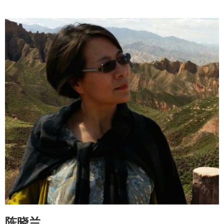
《东亚诸城市的亚文化与青少年的心理——动漫、轻小说、cosplay以及村上春树》
《亚文化与青年感性的变化——在东亚城市文化所能看到的现代文化转折》
《关于胡风生平考证二题》
《文学感到现代的瞬间》
《我们将走向何方？——关于现代文化的诞生与终结的一些考察》
《胡风与〈时事类编〉》
陈晓兰