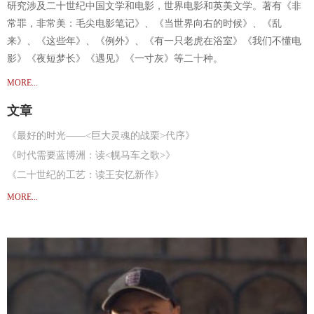
研究涉及二十世纪中国文学和电影，世界电影和英美文学。著有《非
常罪，非常美：毛尖电影笔记》、《当世界向右的时候》、《乱
来》、《这些年》、《例外》、《有一只老虎在浴室》《我们不懂电
影》《夜短梦长》《遇见》《一寸灰》等二十种。
MORE...
文章
《最好的时光——<巨大灵魂的战栗>代序》
《时代需要蓝博洲：读<幌马车之歌>》
《二十世纪的工艺：读王安忆新作》
《一种是慢，另一种也是慢》
MORE...
《资产阶级二代的美学语法》
《例外：论小津安二郎》
《爱情符号学：梁朝伟和三部关于上海的爱情电影》
《未来，我们和谁摔跤》
《看是枝裕和不要同情自己》
《<欢乐颂>就是金钱颂》