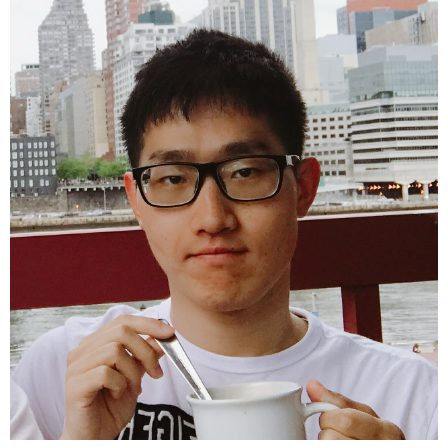
《阿伦特、卡夫卡与极权主义统治的元素》
《阿伦特《精神生活·思维》中译本指谬 》