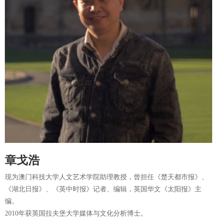
《终结者<风筝>》
《重新呼唤硬现实主义》
《生是你的人 死是你的鬼》
《姐姐》
《超级女生》
《雨轻轻地在城市上空落着》
章戈浩
现为澳门科技大学人文艺术学院助理教授，曾担任《楚天都市报》、
《湖北日报》、《英中时报》记者、编辑，英国华文《太阳报》主
编。
2010年获英国拉夫堡大学媒体与文化分析博士。