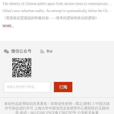
The identity of Chinese public space from ancient times to contemporary society.
China’s new suburban reality: An attempt to systematically define the Chinese suburb.
《美国发起贸易战的终极目标——资本的逻辑和政治的逻辑》
Conceptualizing China’s spatial lockdown during the COVID-19 pandemic
MORE...
微信公众号
Rss
订阅
本站作品采用知识共享署名—非商业性使用—禁止演绎2.5 中国大陆
许可协议进行许可 上海大学中国当代文化研究中心普陀区白玉路98
弄 电话：66135200 沪ICP备17002797号 公安机关备案