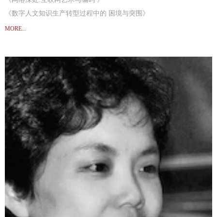
《数字人文知识生产转型过程中的 困境与突围》
《数字档案化广告蜉蝣: 以中国商业广告档案库( 1880 ~ 1940) 为例》
MORE...
《赛博格 人与机器的隐喻 》
《人工智能时代的数字图像与视觉知识生产 》
《历史与争论 ——— 英 美 “ 数 字 人 文 ” 发 展 综 述 》
《当下中国“数字人文”研究状况及意义 》
《大众叙事与社会批判 ——赛博格神话的建构 》