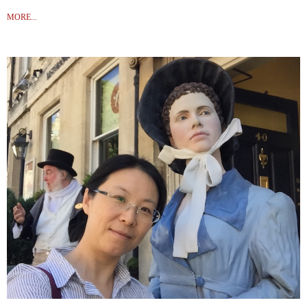
《文化研究的三道难题：以上海大学文化研究系为例》
MORE...
《在“小器化”的时代里：中国大陆的文化研究》
《六分天下：今天的中国文学》
《今日中国“住房问题”的文化意义》
《从建筑到广告——最近十五年上海城市空间的变化》
《川陕甘灾后感想》
《L县见闻》
《E州杂感》
《“城乡结合度”：一个新的社会进步指标？》
《半张脸的神话》
《濒临“大时代”的中国》