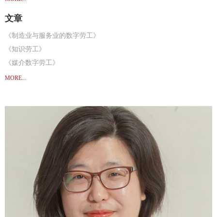
文章
《制造业与服务业的数字劳工》
《知识劳工》
《媒介数字劳工》
《曹晋、姚建华. 美国著名文化社会学家Jeffery Alexander教授访谈录》
MORE...
《徐偲骕、姚建华. 脸书是一个国家吗？——“Facebook”与社交媒体的国家化想象》
《姚建华、徐偲骕译. 移动的受众商品：无线世界的数字劳动》
《姚建华、刘畅. 新媒体语境下众包新闻生产中的弹性雇佣关系研究》
《姚建华、倪安妮译. 不稳定的玩工：游戏模组爱好者和数字游戏产业》
《姚建华. 传播政治经济学视域下的媒介产业数字劳工研究》
《姚建华. 传播政治经济学与数字时代的劳动转型》
《Yao, Jianhua. 2017.“Precarious Knowledge Workers in China’s Social Transformation--A Study of Edito