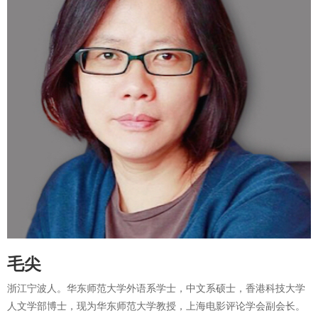
《庄严与谐谑的旅程——1905中美互访与旅行记述中的中美形象》
《当代中国海外游记中的西方表述》
《徘徊在理论与现实之间——20世纪20年代中国旅苏游记中的苏联》
《旅行写作、帝国叙述、异域再现——当代英美旅行写作研究述评》
《左拉小说中的巴黎生态与空间表现》
《腐朽之力：狄更斯小说中的废墟意象》
《性别、艺术与权力——耶利内克小说、戏剧主题》
《“两个苏联” ——20世纪30年代旅苏游记中的苏联》
《民国时期旅美游记中的美国再现与“民族自志”》
毛尖
浙江宁波人。华东师范大学外语系学士，中文系硕士，香港科技大学
人文学部博士，现为华东师范大学教授，上海电影评论学会副会长。