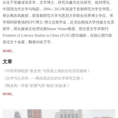
出生于安徽省安庆市，文学博士，研究兴趣为文化研究、批判理论、
《“广场舞”与不打烊书店》
中国现当代文学与电影。2004～2012年就读于首都师范大学文学院，
师从陶东风教授，获首都师范大学与悉尼大学联合培养博士学位。求
学期间获奥地利EPU博士-博士后奖学金，赴克拉根福大学传媒文化系
留学，师从媒体文化理论家Rainer Winter教授。曾任英文学术期刊
Frontiers of Literary Studies in China (FLSC)责任编辑，在核心期刊发
表论文十余篇，翻著60余万字。
MORE...
文章
《中国早期电影“新女性”与民国上海的女性话语建构 》
《文学与公共性——陶东风先⽣的文学研究之路 》
《陶东风“: 怀疑”的勇气和“相信”的执著 》
《中国早期电影《新女性》 与民国上海的女性话语建构》
MORE...
《中国的网络世界及网络公众的公共性意义》
《谁是“摩登女性”？——左翼影片的“新女性”建构和革命话语的转变》
《回归文化民族主义》