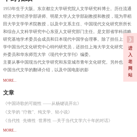
1953年生于大阪。东京都立大学研究院人文学研究科博士。历任流通
经济大学经济学部讲师、明星大学人文学部副教授和教授，现为早稻
田大学文学学术院教授，以及中文系主任、中国现代文化研究所所长
和综合人文科学研究中心东亚人文研究部门主任。是文部省学科战略
研究基地学术委员会成员和日本现代中国学会理事。除了担任上海大
学中国当代文化研究中心特约研究员，还担任上海大学文化研究系校
进
外委员和华东师范大学《现代中文学刊》编委。
入
老
主要从事中国现当代文学研究和东亚城市青年文化研究。另外也从事
网
中国当代文学的翻译介绍，以及中国电影的影
站
MORE...
文章
《中国诗歌的可能性 ——从杨键说开出》
《文学的 “疗救”、纯文学、轻小说》
《当代性 ·先锋性 ·世界性 —关于当代文学六十年的对话》
《从青年亚文化看文化动员模式的变化》
MORE...