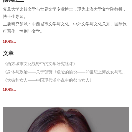
复旦大学比较文学与世界文学专业博士，现为上海大学文学院教授，
博士生导师。
主要研究领域：中西城市文学与文化、中外文学与文化关系、国际旅
行写作、性别与文学。
MORE...
文章
《西方城市文化视野中的文学研究述评》
《身体与政治——关于贺萧《危险的愉悦——20世纪上海妓女与现代性》》
《大街和女人——中国现代派小说中的都市女人》
《圣经中的城市》
MORE...
《迷宫与城市——19世纪欧洲小说城市想象的神话与宗教之维》
《原始与现代：上海的双重面貌——20世纪早期中西作家对上海的不同想象》
《文学与市场：乔治·吉辛的文化想象与城市观念》
《现代派文学与大都会》
《郁达夫小说中的日本女人》