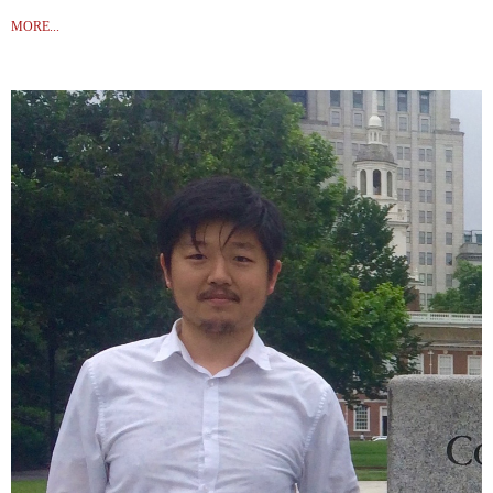
“增订版”《历炼精魂》题记
MORE...
《第三章：幽明之变：李慧娘鬼戏改编及其论争》
《第一章：重构爱情神话：在“越轨”与“反抗”之间》
《历炼精魂》序 论