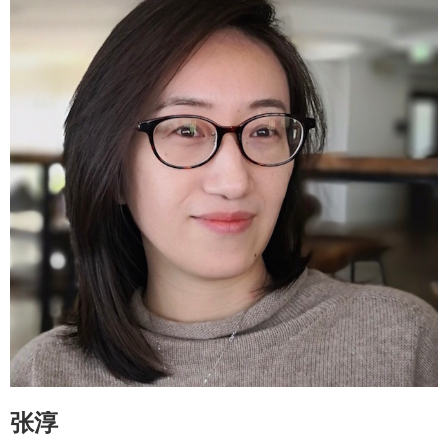
《要“有趣”，不要“有趣至上”》
《饮鸩止渴的“一流”大学》
《“业余”的位置：当“彩虹”开始合唱》
《压倒性便利下的“御宅”》
《新瓶旧酒的高考改革》
《现实三重奏：论“我的诗篇”》
《“社会生活噪音”的诞生》
《邱园余辉》
《明媚的抗拆：《李可乐抗拆记》读后》
《密不透风的甄嬛》
《没有希望的子弹》
《“伦敦时间”》
《历史的寄生：开王殿的故事》
《高楼里的“贫民窟”》
《城市利益下的“异地高考”》
张淳
《城市结构中的“个人悲伤”》