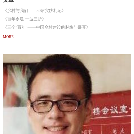
《乡村与我们——80后实践札记》
《百年乡建 一波三折》
《三个“百年”——中国乡村建设的脉络与展开》
《艰难的回归——返乡实践者的观察与思路》
MORE...
《文化研究的脉络自觉与本土资源》
《“铁钩”与“豆腐”的辩证——对梁漱溟20世纪50年代思想张力的一个考察视角》
《Three “centuries”: the context and development of rural construction in China》
《Cultural Studies and Its Local Resources: Discourse and Practice in the Rural Reconstruction Moveme