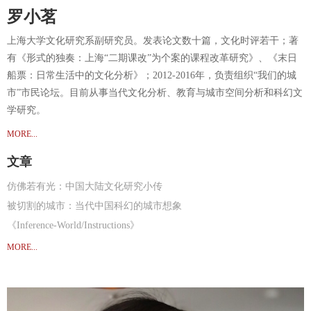
罗小茗
上海大学文化研究系副研究员。发表论文数十篇，文化时评若干；著
有《形式的独奏：上海“二期课改”为个案的课程改革研究》、《末日
船票：日常生活中的文化分析》；2012-2016年，负责组织“我们的城
市”市民论坛。目前从事当代文化分析、教育与城市空间分析和科幻文
学研究。
MORE...
文章
仿佛若有光：中国大陆文化研究小传
被切割的城市：当代中国科幻的城市想象
《Inference-World/Instructions》
《推理-世界/说明书》
MORE...
《通向未来的船票：作为通识教育的文化研究 》
《作为空间的中国大学：来自文化研究的“课堂”观察》
《有态度的粉丝文化》