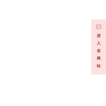
进
入
老
网
站