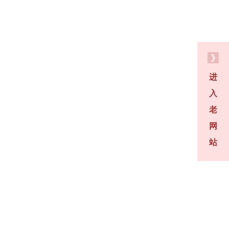
进
入
老
网
站