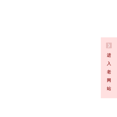
进
入
老
网
站